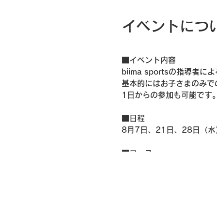
イベントにつ
■
イベント内容
biima sportsの指
基本的にはお子さまのみで
1日からの参加も可能です
■日程
8月7日、21日、28日（水
■コース
①8:30-9:20 年少-年中
②9:30-10:20 年長-小
③10:30-11:20 年少-
④11:30-12:20 年長-