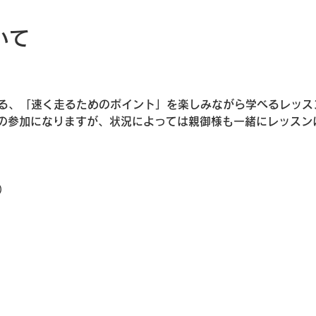
いて
導者による、「速く走るためのポイント」を楽しみながら学べるレッ
の参加になりますが、状況によっては親御様も一緒にレッスン
。
）
クラス
学3年生クラス
年中クラス
小学3年生クラス