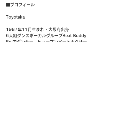
■プロフィール
Toyotaka
1987年11月生まれ・大阪府出身
6人組ダンスボーカルグループBeat Buddy 
Boiでダンサー、ヒューマンビートボクサー
として活動し、
EXILE世界らと共にダンスチームFTHEBも
結成。
世界的演劇祭・CM・舞台・振付師として活
躍中。