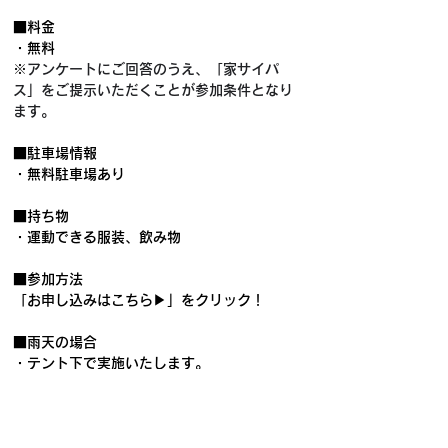
■料金
・無料
※
アンケートにご回答のうえ、「家サイパ
ス」をご提示いただくことが参加条件となり
ます。
■駐車場情報
・無料駐車場あり
■持ち物
・運動できる服装、飲み物
■参加方法
「お申し込みはこちら▶」をクリック！
■雨天の場合
・テント下で実施いたします。
■お問い合わせ先
biima sports運営本部
event_info@biima.co.jp