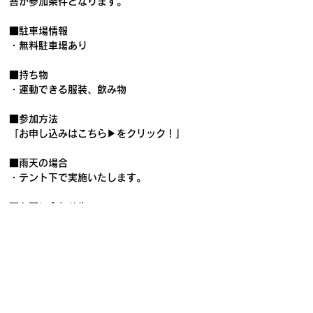
答が参加条件となります。
■駐車場情報
・無料駐車場あり
■持ち物
・運動できる服装、飲み物
■参加方法
「お申し込みはこちら▶をクリック！」
■雨天の場合
・テント下で実施いたします。
■お問い合わせ先
biima sports運営本部
event_info@biima.co.jp
お申し込みはこちら