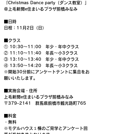
「Christmas Dance party（ダンス教室）」
＠上毛新聞e住まいるプラザ前橋みなみ
■日時
日程：11月2日（日）
■クラス
① 10:30〜11:00　年少・年中クラス
② 11:10〜11:40　年長〜小3クラス
③ 13:10〜13:40　年少・年中クラス
④ 13:50〜14:20　年長〜小3クラス
※開始30分前にアンケートテントに集合をお
願いいたします。
■実施会場・住所
上毛新聞e住まいるプラザ前橋みなみ
〒379-2141　群馬県前橋市鶴光路町765
■料金
・無料
※モデルハウス１棟のご見学とアンケート回