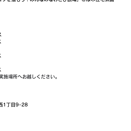
ス
ス
ス
ス
ト実施場所へお越しください。
西1丁目9−28