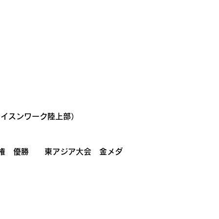
メイスンワーク陸上部）　　
選手権　優勝　　東アジア大会　金メダ