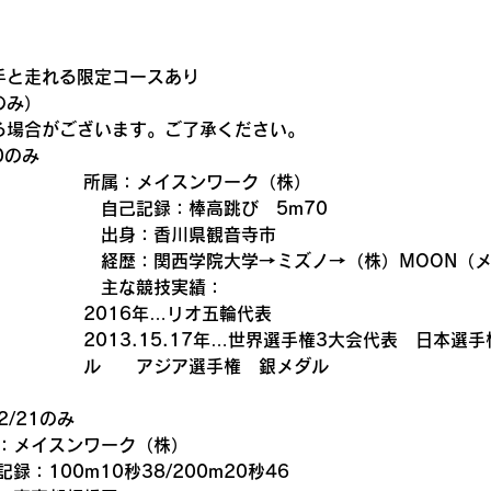
手と走れる限定コースあり　
のみ）
る場合がございます。ご了承ください。
0のみ　
所属：メイスンワーク（株）　　
　自己記録：棒高跳び　5m70　　
　出身：香川県観音寺市　　
　経歴：関西学院大学→ミズノ→（株）MOON（
　主な競技実績：
2016年…リオ五輪代表　　
2013.15.17年…世界選手権3大会代表　日本
ル　　アジア選手権　銀メダル
/21のみ
：メイスンワーク（株）　
録：100m10秒38/200m20秒46　