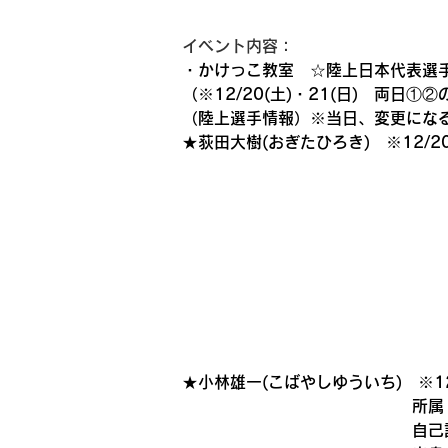
イベント内容： 
・かけっこ教室　☆陸上日本代表選
（※12/20(土)・21(日)　両日①②
（陸上選手情報）※当日、変更にな
★荻田大樹(おぎたひろき)　※12/2
★小林雄一(こばやしゆういち)　※12
　所属
　自己記