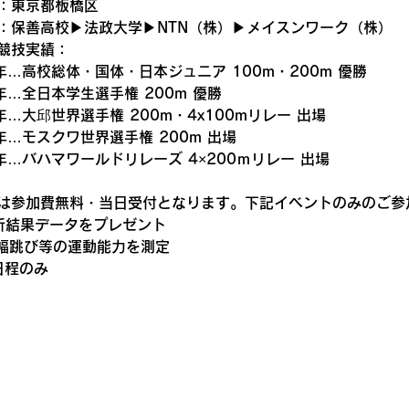
：東京都板橋区　
：保善高校▶法政大学▶NTN（株）▶メイスンワーク（株）　
競技実績：
7年…高校総体・国体・日本ジュニア 100m・200m 優勝
0年…全日本学生選手権 200m 優勝
1年…大邱世界選手権 200m・4x100mリレー 出場
3年…モスクワ世界選手権 200m 出場
4年…バハマワールドリレーズ 4×200ｍリレー 出場
は参加費無料・当日受付となります。下記イベントのみのご参
析結果データをプレゼント
幅跳び等の運動能力を測定
日程のみ