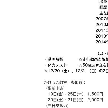
　出身
　経歴
　主な
200
201
201
201
201
（以下
・動画解析　　　　☆走行動画と解
・体力テスト　　　☆50m走や立ち
※12/20（土）、12/21（日）の2
かけっこ教室　参加費：
（事前申込）
　19日(金)・25日(木)　1,500円
　20日(土)・21日(日)　2,000円
（当日支払い）