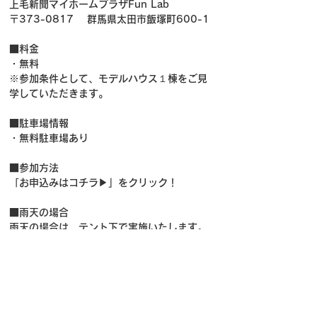
上毛新聞マイホームプラザFun Lab
〒373-0817 　群馬県太田市飯塚町600-1
■料金
・無料
※参加条件として、モデルハウス１棟をご見
学していただきます。
■駐車場情報
・無料駐車場あり
■参加方法
「お申込みはコチラ▶」をクリック！
■雨天の場合
雨天の場合は、テント下で実施いたします。
■お問い合わせ先
biima sports運営本部
event_info@biima.co.jp