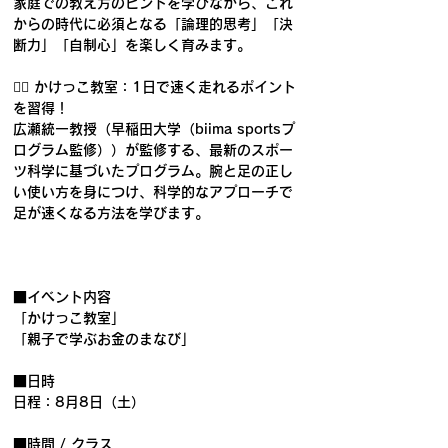
家庭での教え方のヒントを学びながら、これ
からの時代に必須となる「論理的思考」「決
断力」「自制心」を楽しく育みます。
🏃‍♂️ かけっこ教室：1日で速く走れるポイント
を習得！
広瀬統一教授（早稲田大学（biima sportsプ
ログラム監修））が監修する、最新のスポー
ツ科学に基づいたプログラム。腕と足の正し
い使い方を身につけ、科学的なアプローチで
足が速くなる方法を学びます。
■イベント内容
「かけっこ教室」
「親子で学ぶお金のまなび」
■日時
日程：8月8日（土）
■時間 / クラス