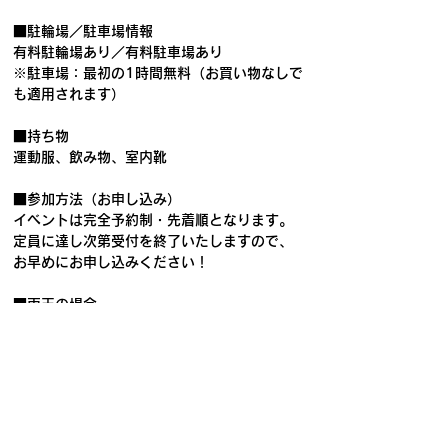
■駐輪場／駐車場情報
有料駐輪場あり／有料駐車場あり
※駐車場：最初の1時間無料（お買い物なしで
も適用されます）
■持ち物
運動服、飲み物、室内靴
■参加方法（お申し込み）
イベントは完全予約制・先着順となります。
定員に達し次第受付を終了いたしますので、
お早めにお申し込みください！
■雨天の場合
屋内会場のため、雨天決行（天候に関わらず
実施いたします）。
■お問い合わせ先
株式会社biima イベント運営
event_info@biima.co.jp