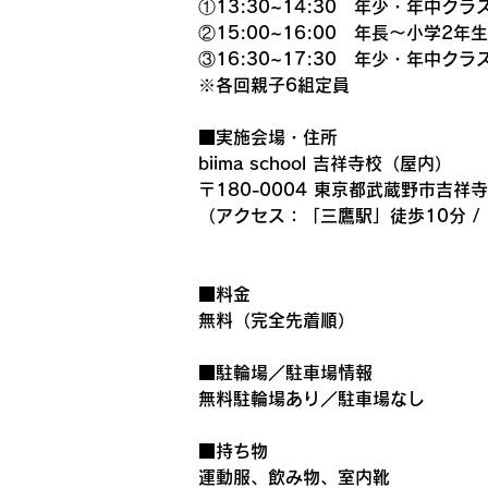
①13:30~14:30　年少・年中クラ
②15:00~16:00　年長～小学2年
③16:30~17:30　年少・年中クラ
※各回親子6組定員
■実施会場・住所
biima school 吉祥寺校（屋内）
〒180-0004 東京都武蔵野市吉祥寺
（アクセス：「三鷹駅」徒歩10分 /
■料金
無料（完全先着順）
■駐輪場／駐車場情報
無料駐輪場あり／駐車場なし
■持ち物
運動服、飲み物、室内靴