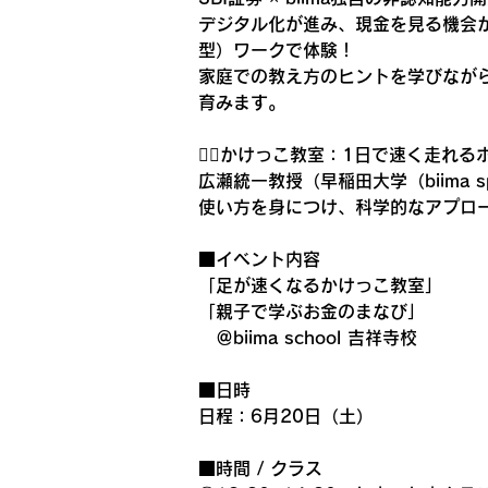
デジタル化が進み、現金を見る機会
型）ワークで体験！
家庭での教え方のヒントを学びなが
育みます。
🏃‍♂️かけっこ教室：1日で速く走れ
広瀬統一教授（早稲田大学（biima
使い方を身につけ、科学的なアプロ
■イベント内容
「足が速くなるかけっこ教室」
「親子で学ぶお金のまなび」
　＠biima school 吉祥寺校
■日時
日程：6月20日（土）
■時間 / クラス