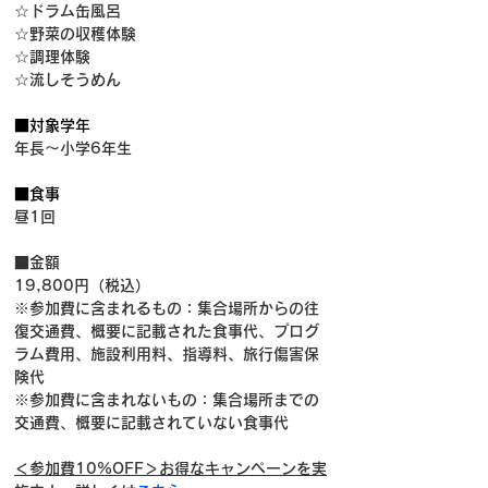
☆ドラム缶風呂
☆野菜の収穫体験
☆調理体験
☆流しそうめん
■対象学年
年長～小学6年生
■食事
昼1回
■金額
19,800円（税込）
※参加費に含まれるもの：集合場所からの往
復交通費、概要に記載された食事代、プログ
ラム費用、施設利用料、指導料、旅行傷害保
険代
※参加費に含まれないもの：集合場所までの
交通費、概要に記載されていない食事代
＜参加費10%OFF＞お得なキャンペーンを実