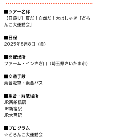
■ツアー名称
【日帰り】夏だ！自然だ！大はしゃぎ「どろ
んこ大運動会」
■日程
2025年8月8日（金）
■開催場所
ファーム・インさぎ山（埼玉県さいたま市）
■交通手段
乗合電車・乗合バス
■集合・解散場所
JR西船橋駅
JR新宿駅
JR大宮駅
■プログラム
☆どろんこ大運動会