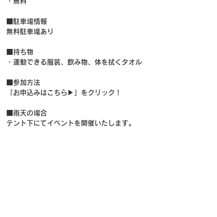
・無料
■駐車場情報
無料駐車場あり
■持ち物
・運動できる服装、飲み物、体を拭くタオル
■参加方法
「お申込みはこちら▶」をクリック！
■雨天の場合
テント下にてイベントを開催いたします。
■お問い合わせ先
biima sports運営本部
event_info@biima.co.jp
お申し込みはこちら