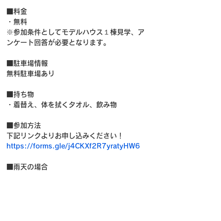
■料金
・無料
※参加条件としてモデルハウス１棟見学、ア
ンケート回答が必要となります。
■駐車場情報
無料駐車場あり
■持ち物
・着替え、体を拭くタオル、飲み物
■参加方法
下記リンクよりお申し込みください！
https://forms.gle/j4CKXf2R7yratyHW6
■雨天の場合
テント下にてイベントを開催いたします。
■お問い合わせ先
biima sports運営本部
event_info@biima.co.jp