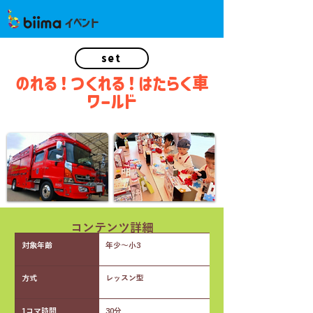
イベント
set
のれる！つくれる！はたらく車
ワールド
コンテンツ詳細
対象年齢
年少〜小3
方式
レッスン型
1コマ時間
30分